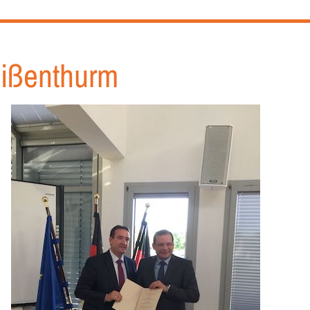
eißenthurm